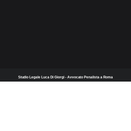
Studio Legale Luca Di Giorgi - Avvocato Penalista a Roma
Difesa Penale e Patrocinio dinanzi alla Corte di Cassazione
Cell: 328 891 0279
E-mail : lucadigiorgi@yahoo.it
PEC : lucadigiorgi@ordineavvocatiroma.org
Via Salvatore Quasimodo, 129 - 00144 Roma