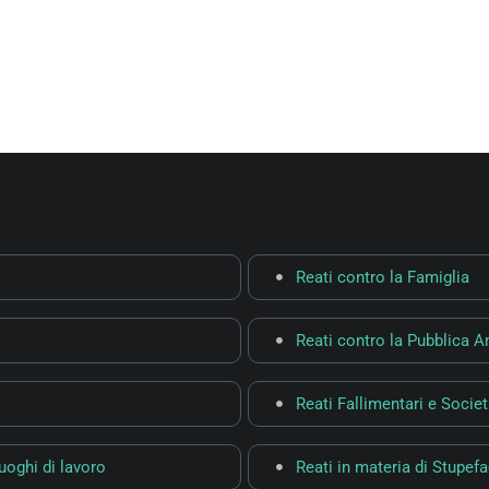
Reati contro la Famiglia
Reati contro la Pubblica 
Reati Fallimentari e Societ
luoghi di lavoro
Reati in materia di Stupefa